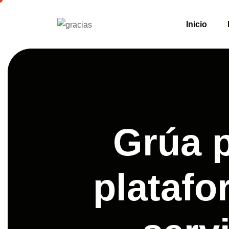
Inicio
Grúa p
platafo