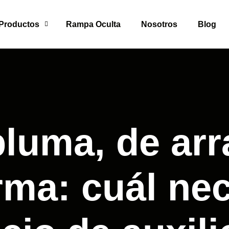
Productos
Rampa Oculta
Nosotros
Blog
luma, de arr
rma: cuál nec