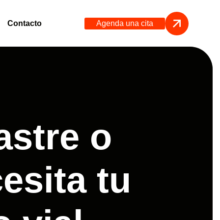
Agenda una cita
Contacto
astre o
esita tu