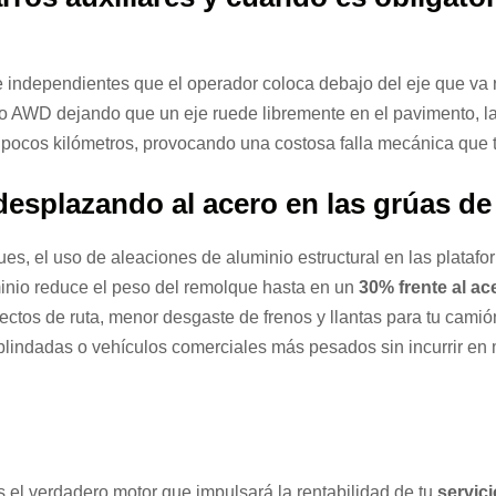
 independientes que el operador coloca debajo del eje que va r
to AWD dejando que un eje ruede libremente en el pavimento, la 
 en pocos kilómetros, provocando una costosa falla mecánica que
 desplazando al acero en las grúas 
ues, el uso de aleaciones de aluminio estructural en las plataf
nio reduce el peso del remolque hasta en un
30% frente al ac
tos de ruta, menor desgaste de frenos y llantas para tu camión
blindadas o vehículos comerciales más pesados sin incurrir en 
s el verdadero motor que impulsará la rentabilidad de tu
servici