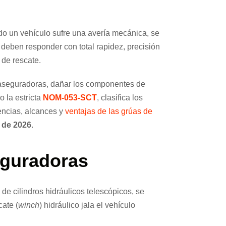
ndo un vehículo sufre una avería mecánica, se
a deben responder con total rapidez, precisión
 de rescate.
n aseguradoras, dañar los componentes de
o la estricta
NOM-053-SCT
, clasifica los
rencias, alcances y
ventajas de las grúas de
 de 2026
.
eguradoras
e cilindros hidráulicos telescópicos, se
cate (
winch
) hidráulico jala el vehículo