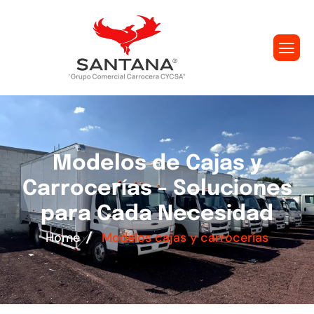
M
o
d
e
l
o
s
d
e
C
a
j
a
s
y
C
a
r
r
o
c
e
r
í
a
s
-
S
o
l
u
c
i
o
n
e
s
p
a
r
a
C
a
d
a
N
e
c
e
s
i
d
a
d
Home
Modelos cajas y carrocerías