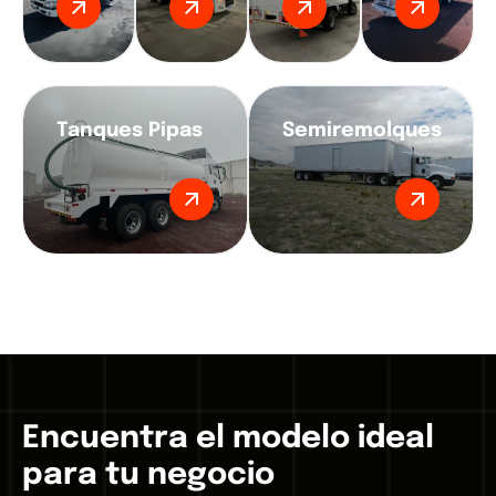
Tanques Pipas
Semiremolques
E
n
c
u
e
n
t
r
a
e
l
m
o
d
e
l
o
i
d
e
a
l
p
a
r
a
t
u
n
e
g
o
c
i
o