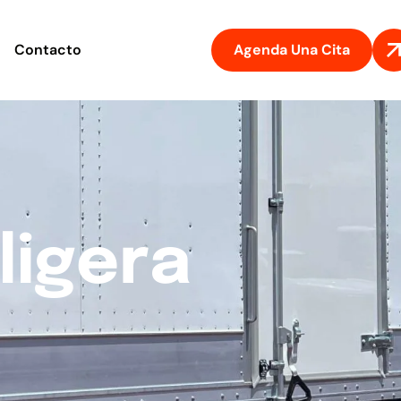
Agenda Una Cita
Contacto
l
i
g
e
r
a