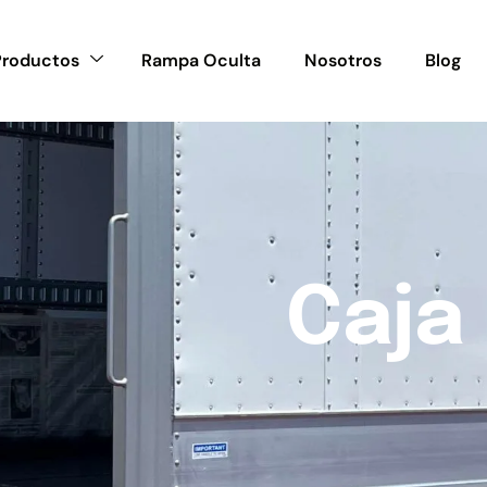
Productos
Rampa Oculta
Nosotros
Blog
C
a
j
a