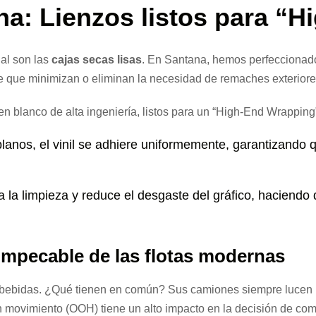
na: Lienzos listos para “
nal son las
cajas secas lisas
. En Santana, hemos perfeccionado 
que minimizan o eliminan la necesidad de remaches exteriores
n blanco de alta ingeniería, listos para un “High-End Wrapping”
lanos, el vinil se adhiere uniformemente, garantizando q
ta la limpieza y reduce el desgaste del gráfico, haciendo 
impecable de las flotas modernas
o bebidas. ¿Qué tienen en común? Sus camiones siempre lucen i
n movimiento (OOH) tiene un alto impacto en la decisión de co