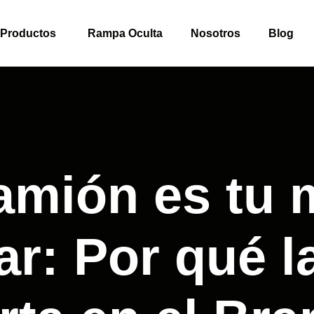
Productos
Rampa Oculta
Nosotros
Blog
amión es tu 
r: Por qué l