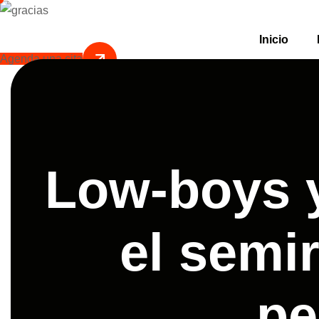
Inicio
Agenda una cita
Low-boys y
el semi
pe