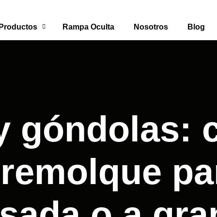
Productos
Rampa Oculta
Nosotros
Blog
 góndolas: 
rremolque pa
sada o a gra