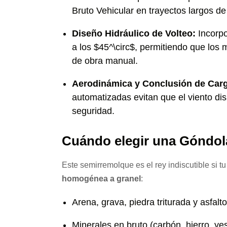
Bruto Vehicular en trayectos largos de
Diseño Hidráulico de Volteo:
Incorpo
a los $45^\circ$, permitiendo que los 
de obra manual.
Aerodinámica y Conclusión de Car
automatizadas evitan que el viento dis
seguridad.
Cuándo elegir una Góndol
Este semirremolque es el rey indiscutible si t
homogénea a granel
:
Arena, grava, piedra triturada y asfalt
Minerales en bruto (carbón, hierro, ye