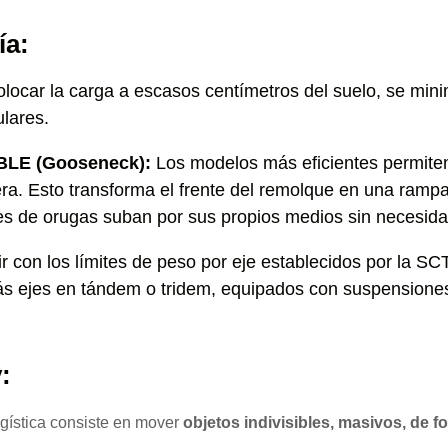
ía:
olocar la carga a escasos centímetros del suelo, se mini
ulares.
LE (Gooseneck):
Los modelos más eficientes permite
ra. Esto transforma el frente del remolque en una rampa n
es de orugas suban por sus propios medios sin necesidad
 con los límites de peso por eje establecidos por la SCT
ás ejes en tándem o tridem, equipados con suspensione
:
ogística consiste en mover
objetos indivisibles, masivos, de f