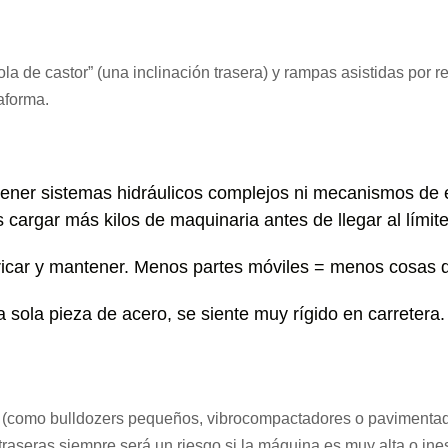
la de castor” (una inclinación trasera) y rampas asistidas por 
taforma.
tener sistemas hidráulicos complejos ni mecanismos de 
 cargar más kilos de maquinaria antes de llegar al límite
car y mantener. Menos partes móviles = menos cosas 
a sola pieza de acero, se siente muy rígido en carretera.
 (como bulldozers pequeños, vibrocompactadores o pavimentador
raseras siempre será un riesgo si la máquina es muy alta o ines