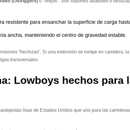
ales (Outriggers)
o “orejas”. Son soportes abatibles o desliza
a resistente para ensanchar la superficie de carga hast
ria ancha, manteniendo el centro de gravedad estable.
nsiones “hechizas”. Si una extensión se rompe en carretera, l
vigas transversales.
a: Lowboys hechos para l
utopistas lisas de Estados Unidos que uno para las carreteras