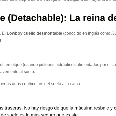
 (Detachable): La reina d
. El
Lowboy cuello desmontable
(conocido en inglés como
RG
s.
el remolque (usando pistones hidráulicos alimentados por el cam
suavemente al suelo.
penas unos centímetros del suelo a la cama.
s traseras. No hay riesgo de que la máquina resbale y ca
 de suelo es lo más seguro que existe.