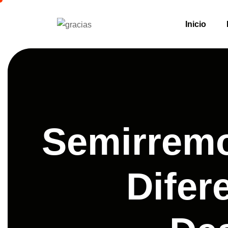
Inicio
Semirremo
Difer